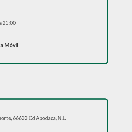
 a 21:00
ra Móvil
norte, 66633 Cd Apodaca, N.L.