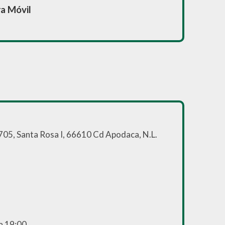
ra Móvil
705, Santa Rosa I, 66610 Cd Apodaca, N.L.
 a 19:00