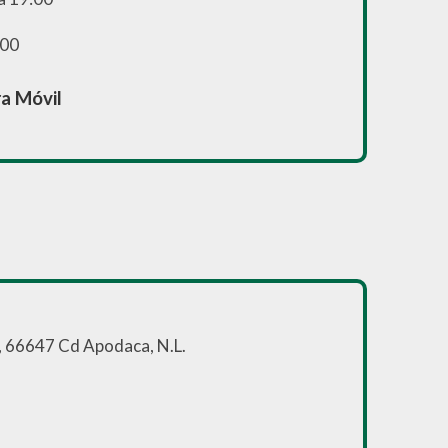
:00
ra Móvil
 66647 Cd Apodaca, N.L.