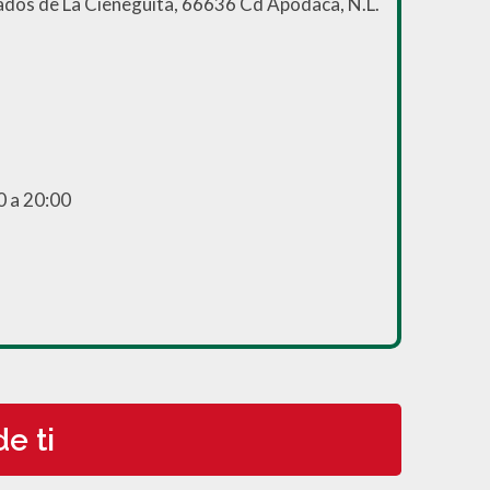
ados de La Cieneguita, 66636 Cd Apodaca, N.L.
0 a 20:00
e ti