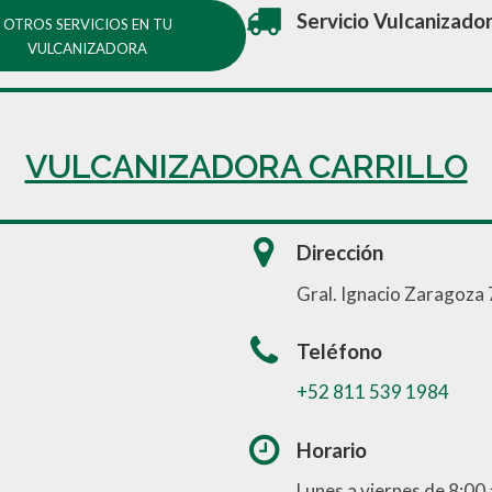
Servicio Vulcanizado
OTROS SERVICIOS EN TU
VULCANIZADORA
VULCANIZADORA CARRILLO
Dirección
Gral. Ignacio Zaragoza 
Teléfono
+52 811 539 1984
Horario
Lunes a viernes de 8:00